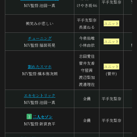
平手友梨奈
Yas
MV監督:池田一真
けやき坂46
平手友梨奈
フ
微笑みが悲しい
ユニット
長濱ねる
チューニング
今泉佑唯
ユニット
MV監督:福居英晃
小林由依
野
志田愛佳
菅井友香
割れたスマホ
ユニット
守屋茜
MV監督:橋本侑次朗
(菅井)
渡辺梨加
渡邉理佐
エキセントリック
全員
平手友梨奈
MV監督:池田一真
二人セゾン
3
全員
平手友梨奈
MV監督:新宮良平