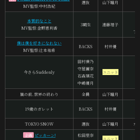
選抜
山下瞳月
MV監督:中村浩紀
m
本質的なこと
3期生
遠藤理子
MV監督:金野恵利香
To
僕は僕を好きになれない
BACKS
村井優
河
MV監督:辻本祐希
田村保乃
守屋麗奈
杉
今さらSuddenly
ユニット
石森璃花
G
中嶋優月
嵐の前､世界の終わり
全員
山下瞳月
19歳のガレット
BACKS
村井優
A
TOKYO SNOW
選抜
山下瞳月
水
ピッカーン!
松田里奈
企画
ユニット