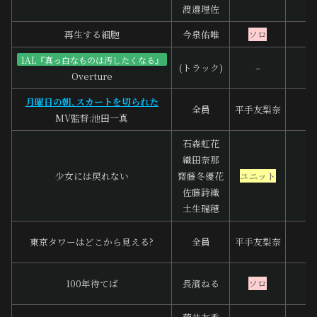
渡邉理佐
再生する細胞
今泉佑唯
ソロ
1AL『真っ白なものは汚したくなる』
(トラック)
–
Overture
月曜日の朝､スカートを切られた
全員
平手友梨奈
MV監督:池田一真
石森虹花
織田奈那
少女には戻れない
齋藤冬優花
ユニット
佐藤詩織
土生瑞穂
東京タワーはどこから見える?
全員
平手友梨奈
100年待てば
長濱ねる
ソロ
ツ