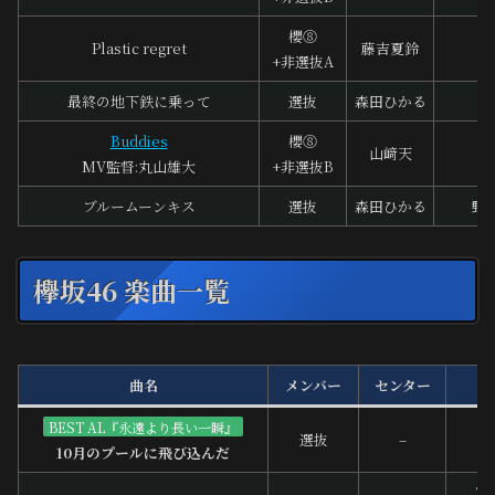
櫻⑧
Plastic regret
藤吉夏鈴
坂
+非選抜A
最終の地下鉄に乗って
選抜
森田ひかる
a
Buddies
櫻⑧
山﨑天
中
MV監督:丸山雄大
+非選抜B
ブルームーンキス
選抜
森田ひかる
野
欅坂46 楽曲一覧
曲名
メンバー
センター
BEST AL『永遠より長い一瞬』
選抜
–
B
10月のプールに飛び込んだ
TA