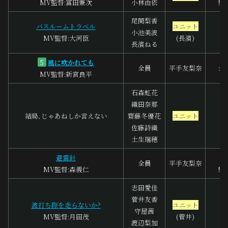
MV監督:富田兼次
小林由依
野
尾関梨香
バスルームトラベル
ユニット
小池美波
MV監督:大河臣
(長濱)
長濱ねる
風に吹かれても
5
全員
平手友梨奈
シ
MV監督:新宮良平
石森虹花
織田奈那
結局､じゃあねしか言えない
齋藤冬優花
ユニット
佐藤詩織
土生瑞穂
避雷針
全員
平手友梨奈
MV監督:森義仁
野
志田愛佳
菅井友香
波打ち際を走らないか?
ユニット
守屋茜
MV監督:月田茂
(菅井)
渡辺梨加