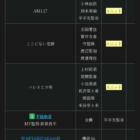
小林由依
AM1:27
鈴本美愉
ユニット
平手友梨奈
志田愛佳
菅井友香
ここにない足跡
守屋茜
ユニット
渡辺梨加
渡邉理佐
上村莉菜
尾関梨香
小池美波
バレエと少年
ユニット
長沢菜々香
原田葵
米谷奈々未
不協和音
4
全員
平手友梨奈
MV監督:新宮良平
W-KEYAKIZAKAの詩
欅坂46