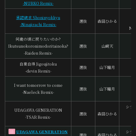
-NURKO Remix-
N
浦
承認欲求 Shoninyokkyu
選抜
森田ひかる
加
-Ninajirachi Remix-
Nin
何歳の頃に戻りたいのか?
Ikutsunokoronimodoritainoka?
選抜
山﨑天
A
-Raiden Remix-
R
自業自得 Jigoujitoku
中
選抜
山下瞳月
-devin Remix-
I want tomorrow to come
選抜
山下瞳月
m
-Naeleck Remix-
Na
シラ
UDAGAWA GENERATION
選抜
森田ひかる
A
-TSAR Remix-
UDAGAWA GENERATION
シラ
11
選抜
森田ひかる