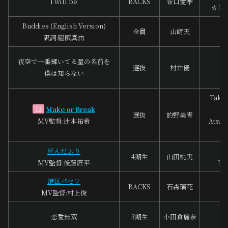
I will be
BACKS
谷口愛季
カト
Buddies (English Version)
全員
山﨑天
中
訳詞:脇阪真由
川
夜空で一番輝いてる星の名前を
選抜
村井優
角
僕は知らない
A
Taku
Make or Break
12
選抜
的野美青
MV監督:辻本祐希
Atsus
佐
死んだふり
4期生
山田桃実
MV監督:後藤匠平
To
港区パセリ
BACKS
石森璃花
田
MV監督:村上俊
浦
恋愛無双
3期生
小田倉麗奈