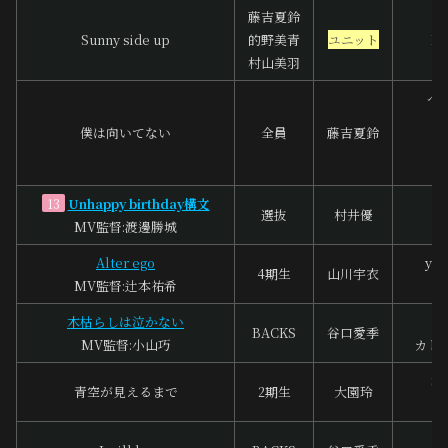
藤吉夏鈴
Sunny side up
的野美青
ユニット
M
村山美羽
ペ
s
僕は向いてない
全員
藤吉夏鈴
R
S
Unhappy birthday構文
13
選抜
村井優
MV監督:渡邊勝城
S
Alter ego
you
4期生
山川宇衣
MV監督:辻本祐希
花
木枯らしは泣かない
鶴
BACKS
谷口愛季
MV監督:小山巧
カト
S
青空が見えるまで
2期生
大園玲
樫
浦