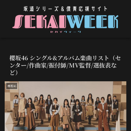
櫻坂46 シングル&アルバム楽曲リスト（セ
ンター/作曲家/振付師/MV監督/選抜表な
ど）
櫻坂46