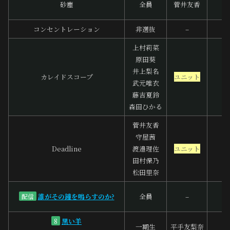
砂塵
全員
菅井友香
コンセントレーション
非選抜
–
上村莉菜
原田葵
井上梨名
カレイドスコープ
ユニット
武元唯衣
藤吉夏鈴
森田ひかる
菅井友香
守屋茜
Deadline
渡邉理佐
ユニット
田村保乃
松田里奈
誰がその鐘を鳴らすのか?
全員
–
配信
黒い羊
8
一期生
平手友梨奈