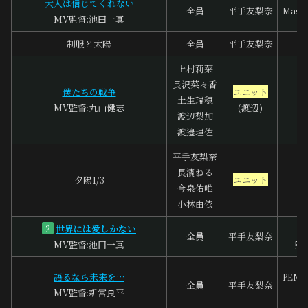
大人は信じてくれない
全員
平手友梨奈
Masay
MV監督:池田一真
制服と太陽
全員
平手友梨奈
上村莉菜
長沢菜々香
僕たちの戦争
ユニット
土生瑞穂
MV監督:丸山健志
(渡辺)
渡辺梨加
渡邉理佐
平手友梨奈
Ak
長濱ねる
夕陽1/3
ユニット
今泉佑唯
小林由依
世界には愛しかない
2
全員
平手友梨奈
MV監督:池田一真
野
語るなら未来を…
PENG
全員
平手友梨奈
MV監督:新宮良平