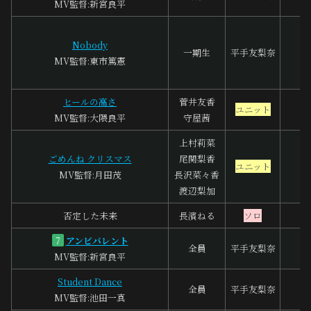
MV監督:新宮良平
Nobody
G
一期生
平手友梨奈
MV監督:東市篤憲
ヒールの高さ
菅井友香
ユニット
MV監督:大隈良平
守屋茜
上村莉菜
ごめんね クリスマス
尾関梨香
フ
ユニット
MV監督:月田茂
長沢菜々香
渡辺梨加
否定した未来
長濱ねる
ソロ
アンビバレント
7
全員
平手友梨奈
MV監督:新宮良平
Student Dance
全員
平手友梨奈
MV監督:池田一真