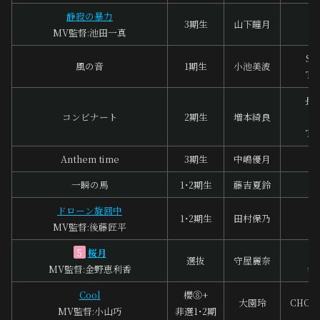
静寂の暴力
辻
3期生
山下瞳月
MV監督:池田一真
So
風の音
1期生
小池美波
To
長
コンビナート
2期生
増本綺良
ba
To
Anthem time
3期生
中嶋優月
本
一瞬の馬
1･2期生
藤吉夏鈴
河
ドローン旋回中
A
1･2期生
田村保乃
MV監督:後藤匠平
S
桜月
5
選抜
守屋麗奈
MV監督:金野恵利香
th
Cool
櫻⑧+
大園玲
CHOCO
MV監督:小山巧
非選1･2期