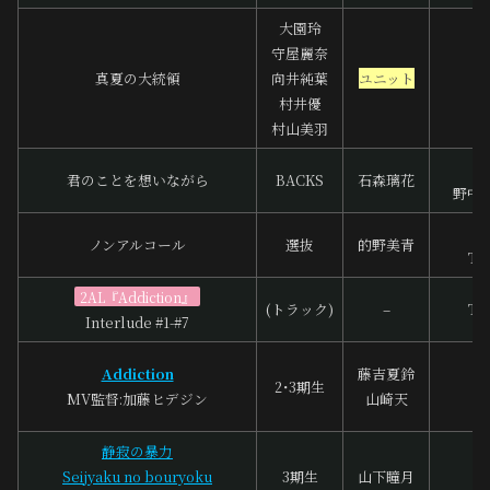
大園玲
守屋麗奈
大
真夏の大統領
向井純葉
ユニット
A
村井優
村山美羽
君のことを想いながら
BACKS
石森璃花
野中“
ba
ノンアルコール
選抜
的野美青
To
2AL『Addiction』
(トラック)
–
To
Interlude #1-#7
浦
Addiction
藤吉夏鈴
2･3期生
野
MV監督:加藤ヒデジン
山崎天
A
静寂の暴力
辻
Seijyaku no bouryoku
3期生
山下瞳月