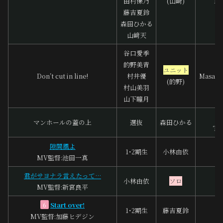
田村保乃
(山﨑)
To
藤吉夏鈴
森田ひかる
山﨑天
谷口愛季
的野美青
ユニット
Don’t cut in line!
村井優
Masafu
(的野)
村山美羽
山下瞳月
中
マンホールの蓋の上
選抜
森田ひかる
To
隙間風よ
A
1･2期生
小林由依
MV監督:池田一真
S
君がサヨナラ言えたって…
小林由依
ソロ
MV監督:新宮良平
Start over!
6
1･2期生
藤吉夏鈴
MV監督:加藤ヒデジン
m