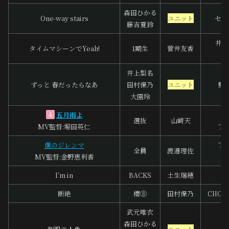
森田ひかる
One-way stairs
ユニット
セキ
藤吉夏鈴
井上
タイムマシーンでYeah!
1期生
菅井友香
大
井上梨名
ずっと 春だったらなあ
田村保乃
ユニット
野
大園玲
五月雨よ
4
選抜
山﨑天
MV監督:堀田英仁
To
僕のジレンマ
To
全員
渡邉理佐
MV監督:金野恵利香
中
I’m in
BACKS
土生瑞穂
梅
断絶
櫻⑧
田村保乃
CHOCO
武元唯衣
森田ひかる