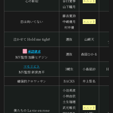
心の影絵
谷口愛季
ユニット
今
山下瞳月
藤吉夏鈴
恋は向いてない
中嶋優月
ユニット
藤
村井優
泣かせて Hold me tight!
選抜
山﨑天
To
承認欲求
浦
7
選抜
森田ひかる
MV監督:加藤ヒデジン
加
マモリビト
3期生
小島凪紗
Hir
MV監督:新宮良平
確信的クロワッサン
BACKS
井上梨名
小池美波
小林由依
土生瑞穂
武元唯衣
ユニット
中
僕たちの La vie en rose