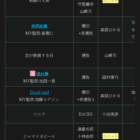
制服の人魚
ユニット
三
守屋麗奈
山﨑天
Tos
車間距離
櫻⑧
森田ひかる
Smi
MV監督:森義仁
+非選抜
The
浦
恋が絶滅する日
選抜
山﨑天
山
流れ弾
ﾃﾞ
3
選抜
田村保乃
MV監督:池田一真
武
Dead end
櫻⑧
加賀
森田ひかる
MV監督:加藤ヒデジン
+非選抜A
To
K
ソニア
BACKS
小池美波
Y
遠藤光莉
ジャマイカビール
小林由依
ユニット
古