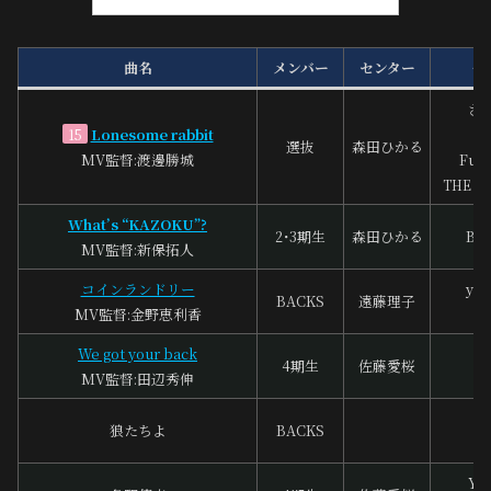
曲名
メンバー
センター
作
さ
Lonesome rabbit
15
選抜
森田ひかる
MV監督:渡邊勝城
Funk
THE A
What’s “KAZOKU”?
2･3期生
森田ひかる
BO
MV監督:新保拓人
コインランドリー
you
BACKS
遠藤理子
MV監督:金野恵利香
花
We got your back
4期生
佐藤愛桜
川
MV監督:田辺秀伸
白
狼たちよ
BACKS
Yo