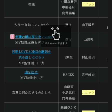
小田倉麗奈
標識
ユニット
藤
中嶋優月
向井純葉
辻
もう一曲 欲しいのかい?
選抜
山下瞳月
Nao
何歳の頃に戻りたいのか?
8
選抜
山﨑天
MV監督:加藤ヒデジン
A
スクロールできます
何度 LOVE SONGの歌詞を
読み返しただろう
3期生
村山美羽
To
MV監督:池田一真
油を注せ!
辻
BACKS
武元唯衣
MV監督:小山巧
山﨑天
真夏に何か起きるのかしら
小島凪紗
ユニット
あ
向井純葉
森田ひかる