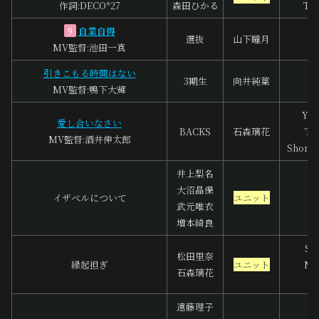
作詞:DECO*27
森田ひかる
Ted
自業自得
9
選抜
山下瞳月
中
MV監督:池田一真
引きこもる時間はない
バ
3期生
向井純葉
MV監督:鴨下大輝
A
You
愛し合いなさい
BACKS
石森璃花
TA
MV監督:酒井伸太郎
Shoma
井上梨名
大沼晶保
杉
イザベルについて
ユニット
武元唯衣
増本綺良
So
松田里奈
縁起担ぎ
ユニット
No
石森璃花
S
遠藤理子