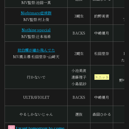
MV監督:池田一真
A
Nightmare症候群
中
3期生
的野美青
MV監督:村上俊
To
Nothing special
S
BACKS
中嶋優月
MV監督:辻本祐希
A
玉
紋白蝶が確か飛んでた
2期生
松田里奈
KU
MV風主導:松田里奈･山﨑天
たん
小池美波
福
行かないで
遠藤理子
ユニット
野中“
小島凪紗
ULTRAVIOLET
BACKS
中嶋優月
m
田
やるしかないじゃん
選抜
森田ひかる
本
I want tomorrow to come
10