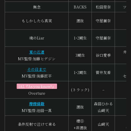
無念
BACKS
松田里奈
ツキ
杉
もしかしたら真実
選抜
守屋麗奈
石
魂のLiar
1･2期生
守屋麗奈
谷
夏の近道
井上
3期生
谷口愛季
MV監督:加藤ヒデジン
A
その日まで
1･2期生
菅井友香
MV監督:後藤匠平
セキ
1AL『As you know?』
(トラック)
–
南
Overture
摩擦係数
森田ひかる
家
選抜
MV監督:池田一真
山﨑天
G
櫻⑧
条件反射で泣けて来る
山﨑天
+非選抜
th