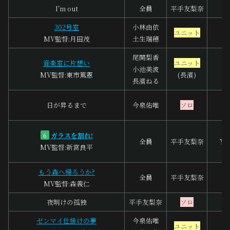
I’m out
全員
平手友梨奈
302号室
小林由依
ユニット
MV監督:月田茂
土生瑞穂
尾関梨香
音楽室に片想い
ユニット
小池美波
MV監督:東市篤憲
(長濱)
長濱ねる
日が昇るまで
今泉佑唯
ソロ
ガラスを割れ!
6
全員
平手友梨奈
Yas
MV監督:新宮良平
もう森へ帰ろうか?
全員
平手友梨奈
MV監督:森義仁
夜明けの孤独
平手友梨奈
ソロ
ゼンマイ仕掛けの夢
今泉佑唯
ユニット