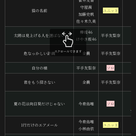
菅井友香
守屋茜
猫の名前
ユニット
加藤史帆
佐々木久美
欅坂46
太陽は見上げる人を選ばない
平手友梨奈
けやき坂46
スクロールできます
危なっかしい計画
全員
平手友梨奈
自分の棺
平手友梨奈
ソロ
君をもう探さない
全員
平手友梨奈
夏の花は向日葵だけじゃない
今泉佑唯
ソロ
ツ
今泉佑唯
1行だけのエアメール
ユニット
小林由依