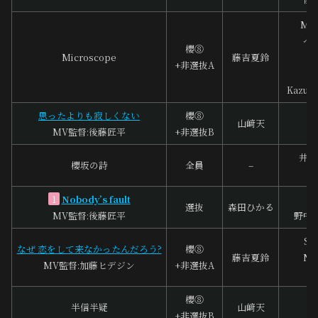
Min
ペ
櫻⑧
Microscope
藤吉夏鈴
中
+非選抜A
ド
Kazuki
思ったよりも寂しくない
櫻⑧
辻
山﨑天
MV監督:後藤匠平
+非選抜B
井上
櫻坂の詩
全員
–
大
Nobody’s fault
ﾃﾞ
1
選抜
森田ひかる
MV監督:後藤匠平
野中“
So
なぜ 恋をして来なかったんだろう?
櫻⑧
藤吉夏鈴
No
MV監督:加藤ヒデジン
+非選抜A
S
櫻⑧
半信半疑
山﨑天
+非選抜B