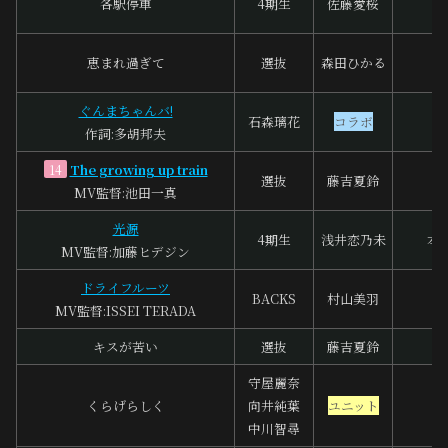
各駅停車
4期生
佐藤愛桜
H
恵まれ過ぎて
選抜
森田ひかる
S
ぐんまちゃんバ!
多
石森璃花
コラボ
作詞:多胡邦夫
宮
The growing up train
A
14
選抜
藤吉夏鈴
MV監督:池田一真
樫
光源
4期生
浅井恋乃未
本
MV監督:加藤ヒデジン
ドライフルーツ
LE
BACKS
村山美羽
MV監督:ISSEI TERADA
花
キスが苦い
選抜
藤吉夏鈴
K
守屋麗奈
くらげらしく
向井純葉
ユニット
坂
中川智尋