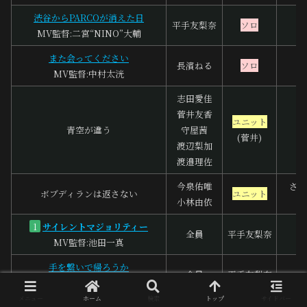
渋谷からPARCOが消えた日
平手友梨奈
ソロ
MV監督:二宮“NINO”大輔
また会ってください
長濱ねる
ソロ
MV監督:中村太洸
志田愛佳
菅井友香
ユニット
青空が違う
守屋茜
(菅井)
渡辺梨加
渡邉理佐
今泉佑唯
さい
ボブディランは返さない
ユニット
小林由依
C
サイレントマジョリティー
1
全員
平手友梨奈
MV監督:池田一真
手を繋いで帰ろうか
全員
平手友梨奈
Ak
MV監督:イケダケイ
メニュー
ホーム
検索
トップ
サイドバー