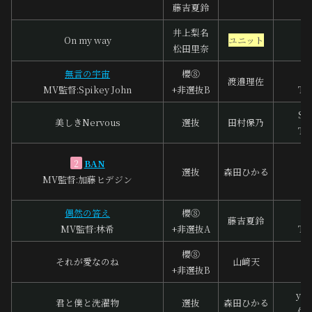
藤吉夏鈴
井上梨名
On my way
ユニット
中
松田里奈
無言の宇宙
櫻⑧
ba
渡邉理佐
MV監督:Spikey John
+非選抜B
To
So
美しきNervous
選抜
田村保乃
To
A
BAN
2
選抜
森田ひかる
S
MV監督:加藤ヒデジン
A
偶然の答え
櫻⑧
Y
藤吉夏鈴
MV監督:林希
+非選抜A
To
櫻⑧
それが愛なのね
山﨑天
谷
+非選抜B
you
君と僕と洗濯物
選抜
森田ひかる
佐