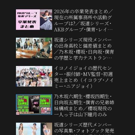
2026年の卒業発表まとめ／
現在の所属事務所や活動グ
ループは?／坂道シリーズ･
AKBグループ･僕青･レイン
ツリー
坂道シリーズ現役メンバー
の出身高校と偏差値まとめ
／乃木坂･櫻坂･日向坂･僕青
の学歴と学力テストランキ
ング
イコノイジョイの歴代セン
ター･振付師･MV監督･初週
売上まとめ（イコラブ･ノイ
ミー･ニアジョイ）
乃木坂六期生･櫻坂四期生･
日向坂五期生･僕青の兄弟姉
妹構成まとめ／櫻坂現役の
一人っ子は山下瞳月のみ
坂道シリーズ歴代メンバー
の写真集･フォトブック発売