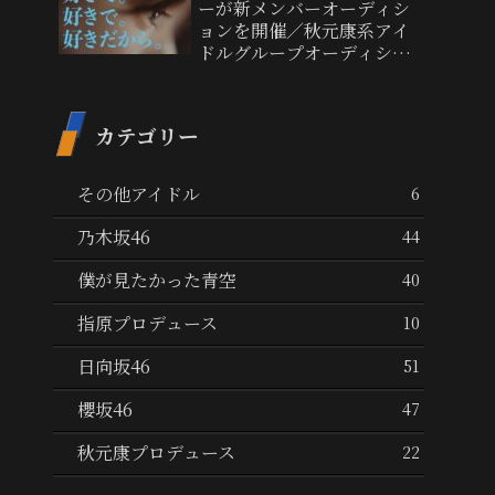
ーが新メンバーオーディシ
ョンを開催／秋元康系アイ
ドルグループオーディショ
ン応募総数･倍率･年齢制限
まとめ（坂道･AKB･僕青･
ホワスピ･レインツ）
カテゴリー
その他アイドル
6
乃木坂46
44
僕が見たかった青空
40
指原プロデュース
10
日向坂46
51
櫻坂46
47
秋元康プロデュース
22