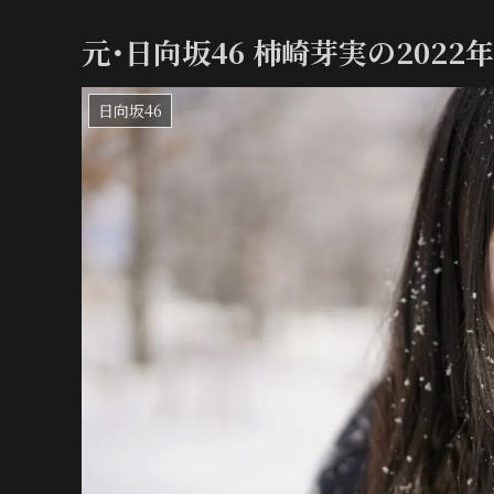
元･日向坂46 柿崎芽実の202
日向坂46