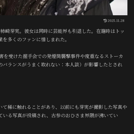
2025.11.28
期生の柿崎芽実。彼女は同時に芸能界も引退した。在籍時はトッ
業を多くのファンに惜しまれた。
被害を受けた握手会での発煙筒襲撃事件や度重なるストーカ
のバランスがうまく取れない：本人談）が影響したとされ
ついて稀に触れることがあり、以前にも芽実が撮影した写真や
ている写真が投稿され、古参のおひさま界隈が沸いてい