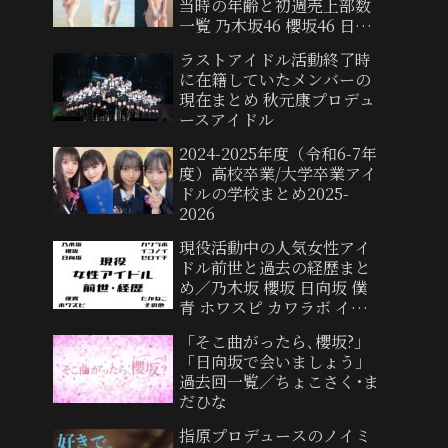
当時の年齢と初週売上部数
一覧 乃木坂46 櫻坂46 日向
坂46 僕青
ラストアイドル活動終了時
に在籍していたメンバーの
現在まとめ 秋元康プロデュ
ースアイドル
2024-2025年度（令和6-7年
度）高校卒業/大学卒業アイ
ドルの学校まとめ2025-
2026
現役活動中の人気女性アイ
ドル前世と過去の経歴まと
め／乃木坂 櫻坂 日向坂 僕
青 ホワスピ カワラボ イコ
ノイ ゼロイチ たかねこ etc
「そこ曲がったら､櫻坂?」
「日向坂で会いましょう」
過去回一覧／ちょこさく･ま
だひな
指原プロデュースのノイミ