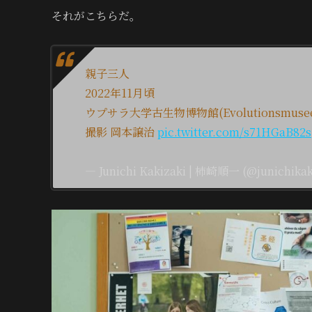
それがこちらだ。
親子三人
2022年11月頃
ウプサラ大学古生物博物館(Evolutionsmusee
撮影 岡本譲治
pic.twitter.com/s71HGaB82s
— Junichi Kakizaki | 柿崎順一 (@junichikak